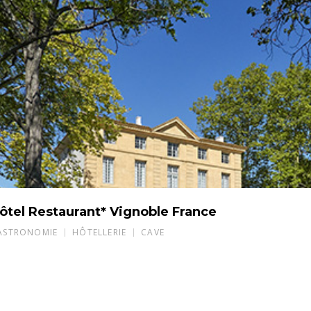
ôtel Restaurant* Vignoble France
ASTRONOMIE
HÔTELLERIE
CAVE