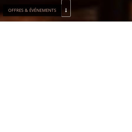
OFFRES & ÉVÉNEMENTS
LE K
Le restaurant Le K propose un véritable
espace entre clair-obscur et notes
japonaises. Au coeur de la salle
intérieure, le Lilicoptère de Joana
Vasconcelos transforme l’endroit en un
cadre exceptionnel de dégustation, le
midi comme le soir. La terrasse
intimiste et cosy permet de profiter de