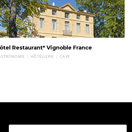
ôtel Restaurant* Vignoble France
ASTRONOMIE
HÔTELLERIE
CAVE
3959 Route des Pinchinats