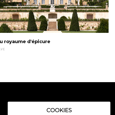
u royaume d'épicure
AVE
3959 Route des Pinchinats
COOKIES
13100 Aix-en-Provence