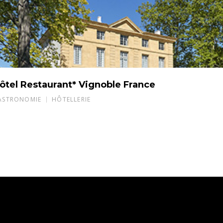
ôtel Restaurant* Vignoble France
ASTRONOMIE
HÔTELLERIE