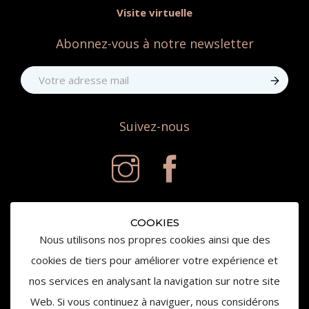
Visite virtuelle
Abonnez-vous à notre newsletter
Suivez-nous
COOKIES
Nous utilisons nos propres cookies ainsi que des
cookies de tiers pour améliorer votre expérience et
nos services en analysant la navigation sur notre site
© 2020 Château de la Gaude - Tous droits réservés
Web. Si vous continuez à naviguer, nous considérons