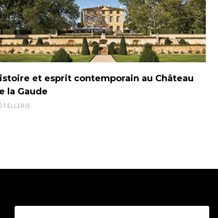
istoire et esprit contemporain au Château
e la Gaude
ÔTELLERIE
3959 Route des Pinchinats