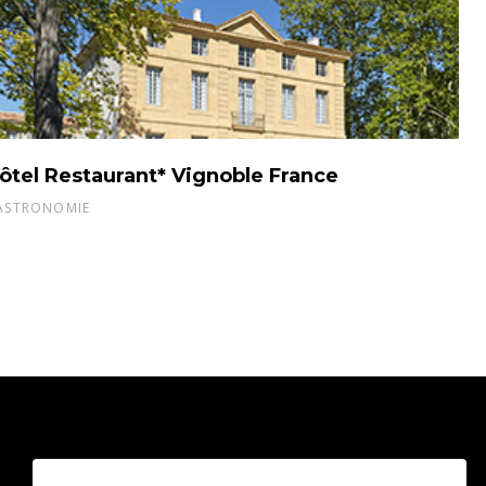
ôtel Restaurant* Vignoble France
ASTRONOMIE
3959 Route des Pinchinats