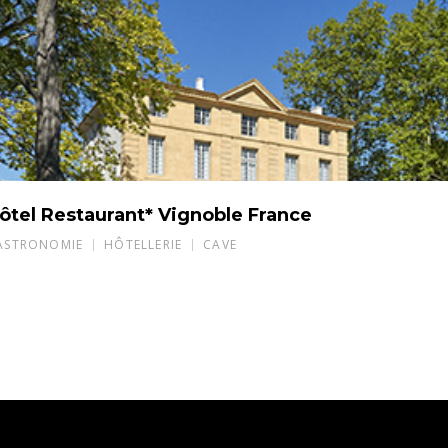
ôtel Restaurant* Vignoble France
ASTRONOMIE
HÔTELLERIE
CAVE