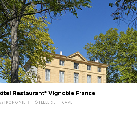
ôtel Restaurant* Vignoble France
ASTRONOMIE
HÔTELLERIE
CAVE