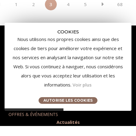
1
2
3
4
5
68
COOKIES
Nous utilisons nos propres cookies ainsi que des
cookies de tiers pour améliorer votre expérience et
nos services en analysant la navigation sur notre site
Web. Si vous continuez à naviguer, nous considérons
alors que vous acceptez leur utilisation et les
informations.
Voir plus
3959 Route des Pinchinats
13100 Aix-en-Provence
AUTORISE LES COOKIES
contact@chateaudelagaude.com
+33 (0)4 84 930 930
OFFRES & ÉVÉNEMENTS
Actualités
Presse