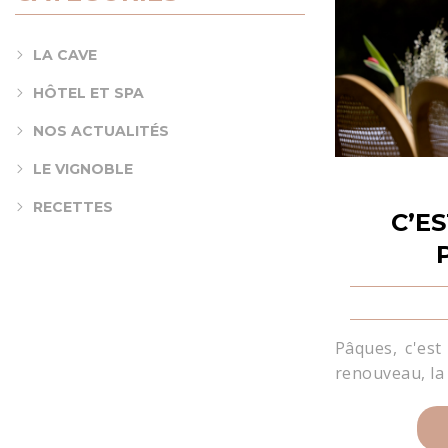
LA CAVE
HÔTEL ET SPA
NOS ACTUALITÉS
LE VIGNOBLE
RECETTES
C’E
Pâques, c'est
renouveau, la j