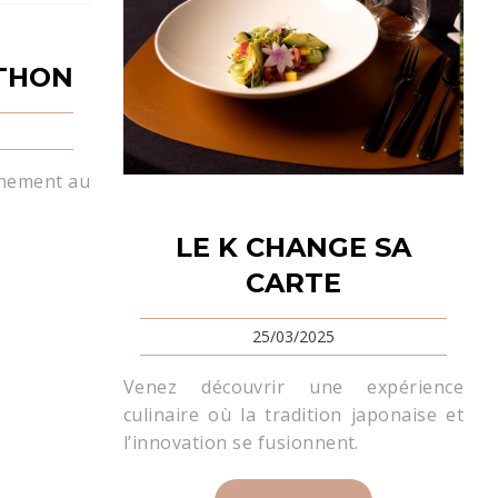
 THON
énement au
LE K CHANGE SA
CARTE
25/03/2025
Venez découvrir une expérience
culinaire où la tradition japonaise et
l’innovation se fusionnent.