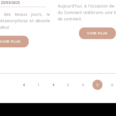
25/03/2025
Aujourd’hui, à l’occasion de
du Sommeil célébrons une 
ée des beaux jours, le
de sommeil.
étamorphose et dévoile
ndeur
VOIR PLUS
VOIR PLUS
1
3
4
5
6