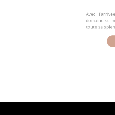
Avec l’arriv
domaine se m
toute sa sple