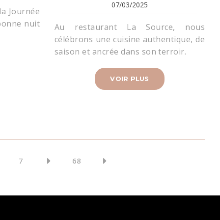
07/03/2025
 la Journée
bonne nuit
Au restaurant La Source, nous
célébrons une cuisine authentique, de
saison et ancrée dans son terroir.
VOIR PLUS
7
68