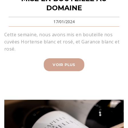
DOMAINE
17/01/2024
Cette semaine, nous avons mis en bouteille nos
cuvées Hortense blanc et rosé, et Garance blanc et
rosé.
VOIR PLUS