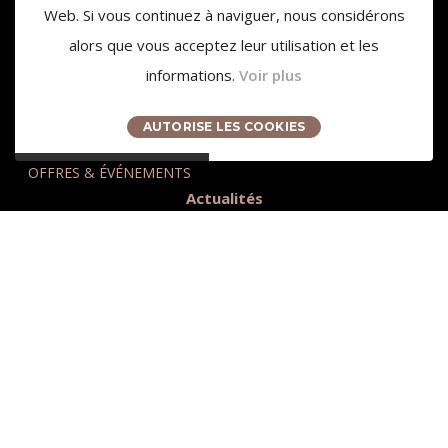
Web. Si vous continuez à naviguer, nous considérons
alors que vous acceptez leur utilisation et les
informations.
Voir plus
3959 Route des Pinchinats
13100 Aix-en-Provence
AUTORISE LES COOKIES
contact@chateaudelagaude.com
+33 (0)4 84 930 930
OFFRES & ÉVÉNEMENTS
Actualités
Presse
Accès et Tourisme
Nos partenaires
Recrutement
Relais & Châteaux
Nous contacter
Mentions légales