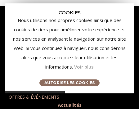
COOKIES
Nous utilisons nos propres cookies ainsi que des
cookies de tiers pour améliorer votre expérience et
nos services en analysant la navigation sur notre site
Web. Si vous continuez à naviguer, nous considérons
alors que vous acceptez leur utilisation et les
informations.
Voir plus
3959 Route des Pinchinats
13100 Aix-en-Provence
AUTORISE LES COOKIES
contact@chateaudelagaude.com
+33 (0)4 84 930 930
OFFRES & ÉVÉNEMENTS
Actualités
Presse
Accès et Tourisme
Nos partenaires