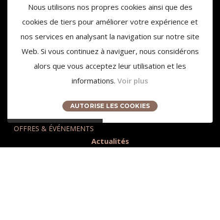
Nous utilisons nos propres cookies ainsi que des
cookies de tiers pour améliorer votre expérience et
nos services en analysant la navigation sur notre site
Web. Si vous continuez à naviguer, nous considérons
alors que vous acceptez leur utilisation et les
informations.
Voir plus
3959 Route des Pinchinats
13100 Aix-en-Provence
AUTORISE LES COOKIES
contact@chateaudelagaude.com
+33 (0)4 84 930 930
OFFRES & ÉVÉNEMENTS
Actualités
Presse
Accès et Tourisme
Nos partenaires
Recrutement