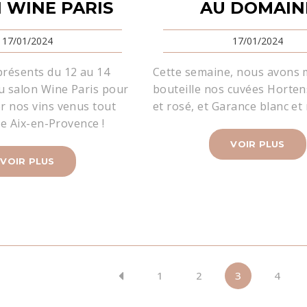
 WINE PARIS
AU DOMAIN
17/01/2024
17/01/2024
résents du 12 au 14
Cette semaine, nous avons 
au salon Wine Paris pour
bouteille nos cuvées Horten
r nos vins venus tout
et rosé, et Garance blanc et 
lle Aix-en-Provence !
VOIR PLUS
VOIR PLUS
1
2
3
4