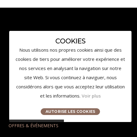
3959 Route des Pinchinats
COOKIES
13100 Aix-en-Provence
Nous utilisons nos propres cookies ainsi que des
contact@chateaudelagaude.com
cookies de tiers pour améliorer votre expérience et
+33 (0)4 84 930 930
nos services en analysant la navigation sur notre
site Web. Si vous continuez à naviguer, nous
considérons alors que vous acceptez leur utilisation
et les informations.
Voir plus
AUTORISE LES COOKIES
© 2020 Château de la Gaude - Tous droits réservés
OFFRES & ÉVÉNEMENTS