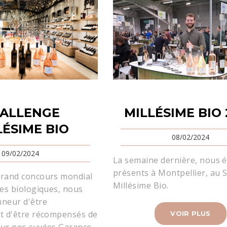
ALLENGE
MILLÉSIME BIO
LÉSIME BIO
08/02/2024
09/02/2024
La semaine dernière, nous é
présents à Montpellier, au 
grand concours mondial
Millésime Bio.
res biologiques, nous
nneur d'être
et d'être récompensés de
VOIR PLUS
our nos cuvées Garance.