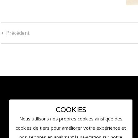
Précédent
3959 Route des Pinchinats
COOKIES
13100 Aix-en-Provence
Nous utilisons nos propres cookies ainsi que des
contact@chateaudelagaude.com
cookies de tiers pour améliorer votre expérience et
+33 (0)4 84 930 930
nos services en analysant la navigation sur notre