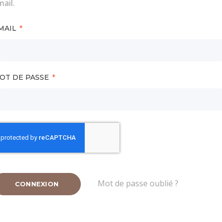
ail.
MAIL
OT DE PASSE
Mot de passe oublié ?
CONNEXION