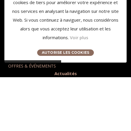
cookies de tiers pour améliorer votre expérience et
nos services en analysant la navigation sur notre site
Web. Si vous continuez à naviguer, nous considérons
alors que vous acceptez leur utilisation et les
informations.
Voir plus
3959 Route des Pinchinats
13100 Aix-en-Provence
AUTORISE LES COOKIES
contact@chateaudelagaude.com
+33 (0)4 84 930 930
OFFRES & ÉVÉNEMENTS
Actualités
Presse
Accès et Tourisme
Nos partenaires
Recrutement
Relais & Châteaux
Nous contacter