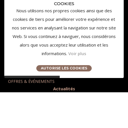
COOKIES
Nous utilisons nos propres cookies ainsi que des
cookies de tiers pour améliorer votre expérience et
nos services en analysant la navigation sur notre site
Web. Si vous continuez à naviguer, nous considérons
alors que vous acceptez leur utilisation et les
informations.
Voir plus
3959 Route des Pinchinats
13100 Aix-en-Provence
AUTORISE LES COOKIES
contact@chateaudelagaude.com
+33 (0)4 84 930 930
OFFRES & ÉVÉNEMENTS
Actualités
Presse
Accès et Tourisme
Nos partenaires
Recrutement