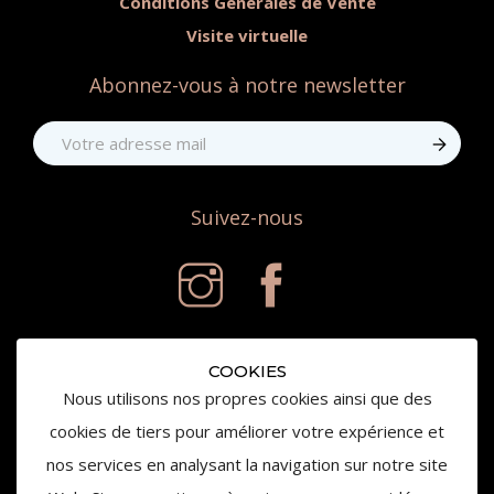
Conditions Générales de Vente
Visite virtuelle
Abonnez-vous à notre newsletter
Suivez-nous
COOKIES
Nous utilisons nos propres cookies ainsi que des
cookies de tiers pour améliorer votre expérience et
nos services en analysant la navigation sur notre site
© 2020 Château de la Gaude - Tous droits réservés