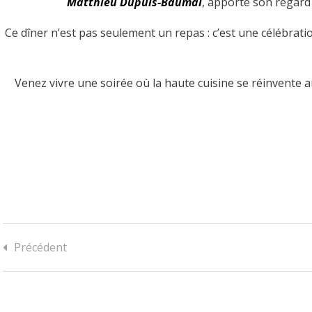
Matthieu Dupuis-Baumal
, apporte son regard
Ce dîner n’est pas seulement un repas : c’est une célébrati
Venez vivre une soirée où la haute cuisine se réinvente au
Précédent