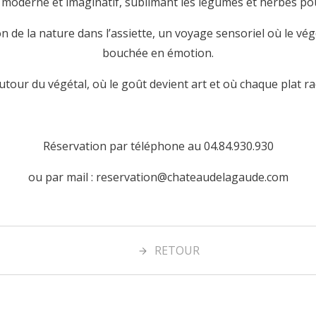
 moderne et imaginatif, sublimant les légumes et herbes pour
on de la nature dans l’assiette, un voyage sensoriel où le v
bouchée en émotion.
tour du végétal, où le goût devient art et où chaque plat ra
Réservation par téléphone au 04.84.930.930
ou par mail : reservation@chateaudelagaude.com
RETOUR