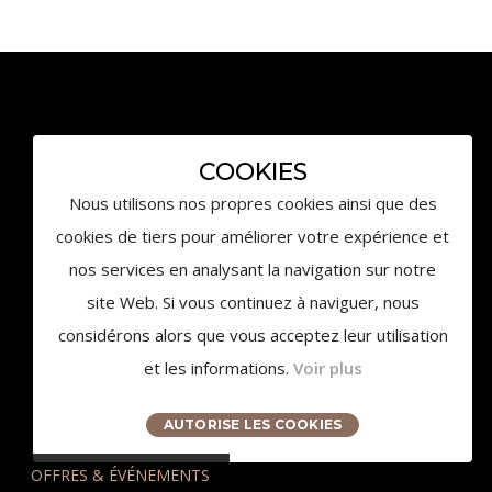
3959 Route des Pinchinats
COOKIES
13100 Aix-en-Provence
Nous utilisons nos propres cookies ainsi que des
contact@chateaudelagaude.com
cookies de tiers pour améliorer votre expérience et
+33 (0)4 84 930 930
nos services en analysant la navigation sur notre
site Web. Si vous continuez à naviguer, nous
considérons alors que vous acceptez leur utilisation
et les informations.
Voir plus
AUTORISE LES COOKIES
© 2020 Château de la Gaude - Tous droits réservés
OFFRES & ÉVÉNEMENTS