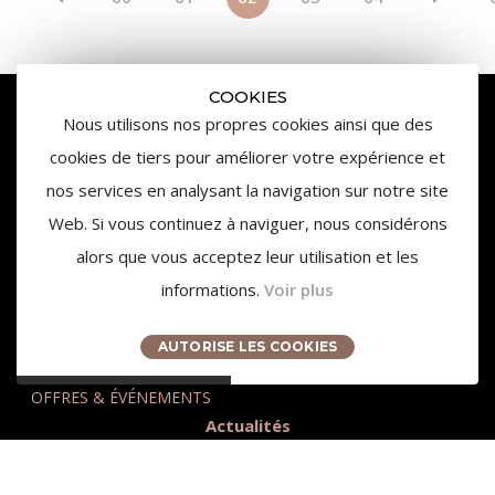
COOKIES
Nous utilisons nos propres cookies ainsi que des
cookies de tiers pour améliorer votre expérience et
nos services en analysant la navigation sur notre site
Web. Si vous continuez à naviguer, nous considérons
alors que vous acceptez leur utilisation et les
informations.
Voir plus
3959 Route des Pinchinats
13100 Aix-en-Provence
AUTORISE LES COOKIES
contact@chateaudelagaude.com
+33 (0)4 84 930 930
OFFRES & ÉVÉNEMENTS
Actualités
Presse
Accès et Tourisme