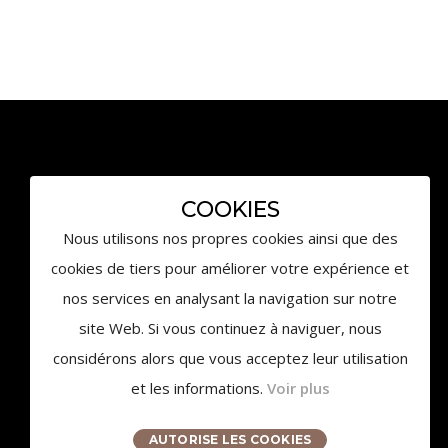
3959 Route des Pinchinats
COOKIES
13100 Aix-en-Provence
Nous utilisons nos propres cookies ainsi que des
contact@chateaudelagaude.com
cookies de tiers pour améliorer votre expérience et
+33 (0)4 84 930 930
nos services en analysant la navigation sur notre
site Web. Si vous continuez à naviguer, nous
considérons alors que vous acceptez leur utilisation
et les informations.
Voir plus
AUTORISE LES COOKIES