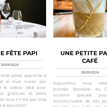
E FÊTE PAPI
UNE PETITE P
CAFÉ
30/09/2024
30/09/2024
grands-pères approche à
et si vous n’avez pas
Aujourd’hui, nous célé
é le cadeau idéal pour
Journée Mondiale du C
re gratitude et votre
occasion spéciale pour
z vous il n'est pas trop
incontournable de nos jou
e le bon choix !
qui dit bon café dit pr