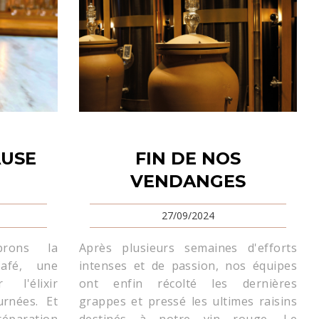
AUSE
FIN DE NOS
VENDANGES
27/09/2024
brons la
Après plusieurs semaines d'efforts
afé, une
intenses et de passion, nos équipes
 l'élixir
ont enfin récolté les dernières
rnées. Et
grappes et pressé les ultimes raisins
éparation
destinés à notre vin rouge, Le