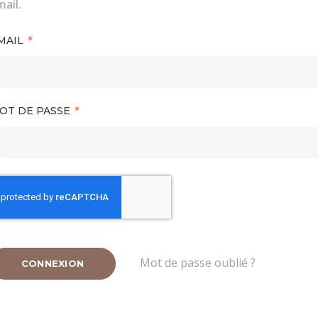
ail.
MAIL
OT DE PASSE
Mot de passe oublié ?
CONNEXION