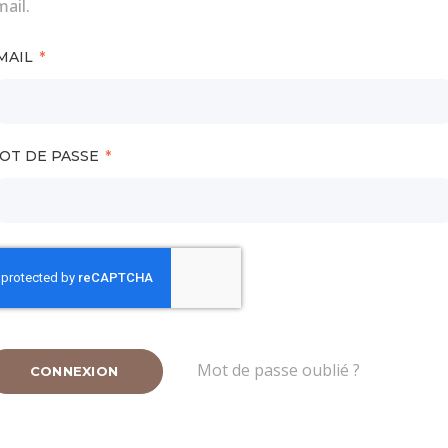
ail.
MAIL
OT DE PASSE
Mot de passe oublié ?
CONNEXION