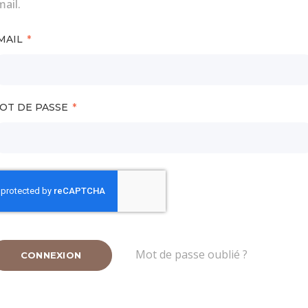
ail.
MAIL
OT DE PASSE
Mot de passe oublié ?
CONNEXION