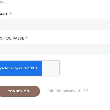
ail.
MAIL
OT DE PASSE
Mot de passe oublié ?
CONNEXION