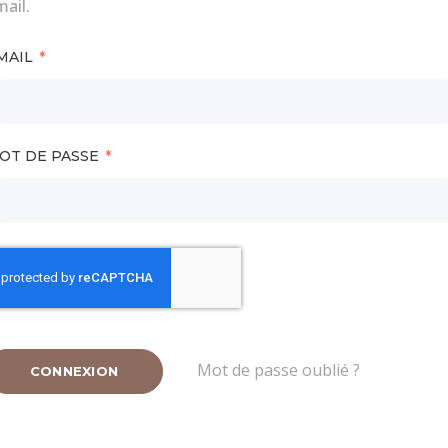
ail.
MAIL
OT DE PASSE
Mot de passe oublié ?
CONNEXION