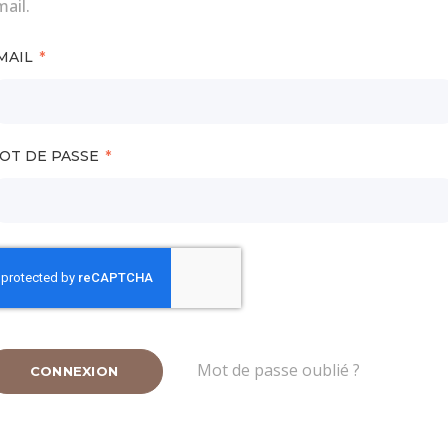
ail.
MAIL
OT DE PASSE
Mot de passe oublié ?
CONNEXION