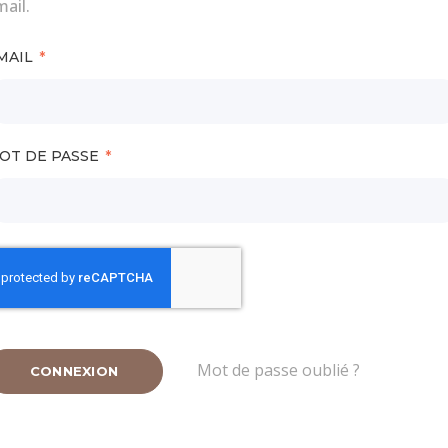
ail.
MAIL
OT DE PASSE
Mot de passe oublié ?
CONNEXION