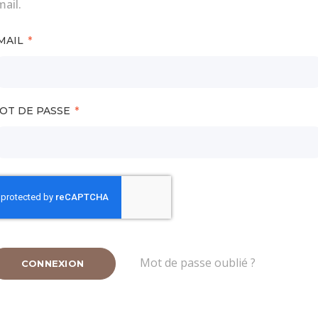
ail.
MAIL
OT DE PASSE
Mot de passe oublié ?
CONNEXION