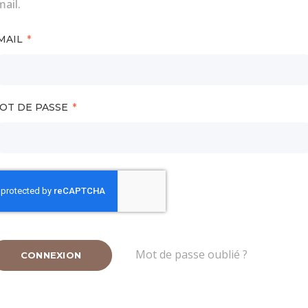
ail.
MAIL
OT DE PASSE
Mot de passe oublié ?
CONNEXION