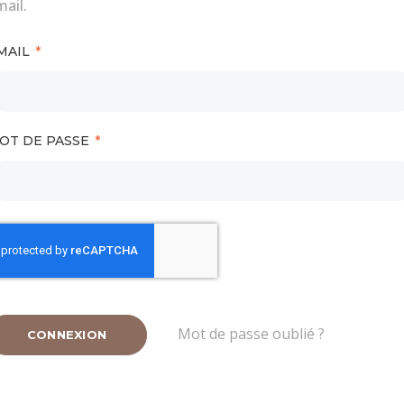
ail.
MAIL
OT DE PASSE
Mot de passe oublié ?
CONNEXION