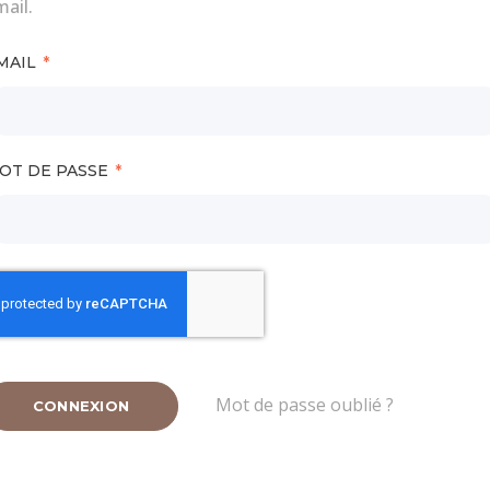
ail.
MAIL
OT DE PASSE
Mot de passe oublié ?
CONNEXION