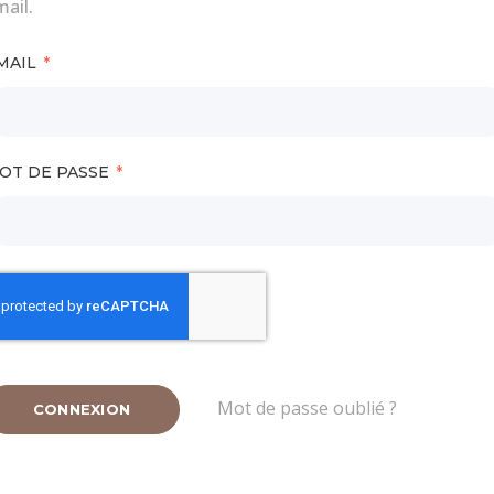
ail.
MAIL
OT DE PASSE
Mot de passe oublié ?
CONNEXION