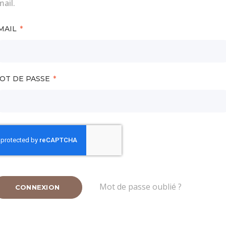
ail.
MAIL
OT DE PASSE
Mot de passe oublié ?
CONNEXION