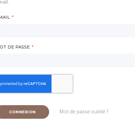
ail.
MAIL
OT DE PASSE
Mot de passe oublié ?
CONNEXION