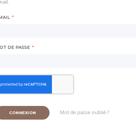
ail.
MAIL
OT DE PASSE
Mot de passe oublié ?
CONNEXION