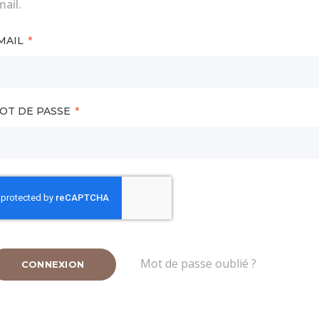
ail.
MAIL
OT DE PASSE
Mot de passe oublié ?
CONNEXION