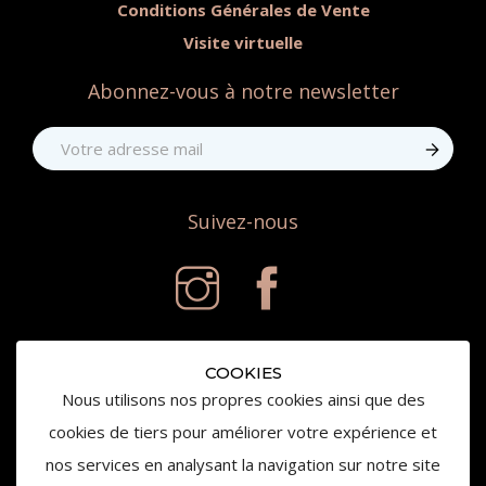
Conditions Générales de Vente
Visite virtuelle
Abonnez-vous à notre newsletter
Suivez-nous
COOKIES
Nous utilisons nos propres cookies ainsi que des
cookies de tiers pour améliorer votre expérience et
nos services en analysant la navigation sur notre site
© 2020 Château de la Gaude - Tous droits réservés