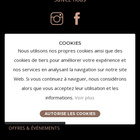
COOKIES
Nous utilisons nos propres cookies ainsi que des
cookies de tiers pour améliorer votre expérience et
nos services en analysant la navigation sur notre site
© 2020 Château de la Gaude - Tous droits réservés
Web. Si vous continuez à naviguer, nous considérons
alors que vous acceptez leur utilisation et les
informations.
Voir plus
L'abus d'alcool est dangereux pour la santé,
consommez avec modération.
AUTORISE LES COOKIES
OFFRES & ÉVÉNEMENTS