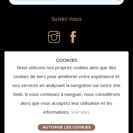
Suivez-nous
COOKIES
Nous utilisons nos propres cookies ainsi que des
cookies de tiers pour améliorer votre expérience et
nos services en analysant la navigation sur notre site
© 2020 Château de la Gaude - Tous droits réservés
Web. Si vous continuez à naviguer, nous considérons
alors que vous acceptez leur utilisation et les
informations.
Voir plus
L'abus d'alcool est dangereux pour la santé,
consommez avec modération.
AUTORISE LES COOKIES