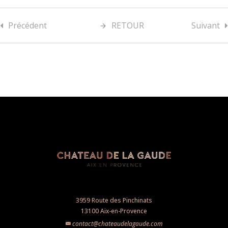
Précédent
RETOUR
Suivant
3959 Route des Pinchinats
13100 Aix-en-Provence
contact@chateaudelagaude.com