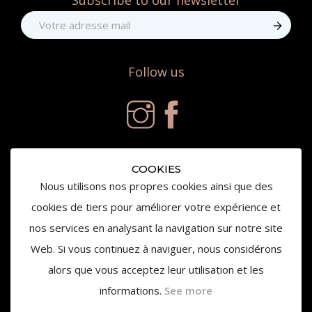
Subscribe to our newsletter
Follow us
COOKIES
Nous utilisons nos propres cookies ainsi que des
cookies de tiers pour améliorer votre expérience et
nos services en analysant la navigation sur notre site
© 2019 Château de la Gaude - All right reserved
Web. Si vous continuez à naviguer, nous considérons
alors que vous acceptez leur utilisation et les
informations.
See more
L'abus d'alcool est dangereux pour la santé,