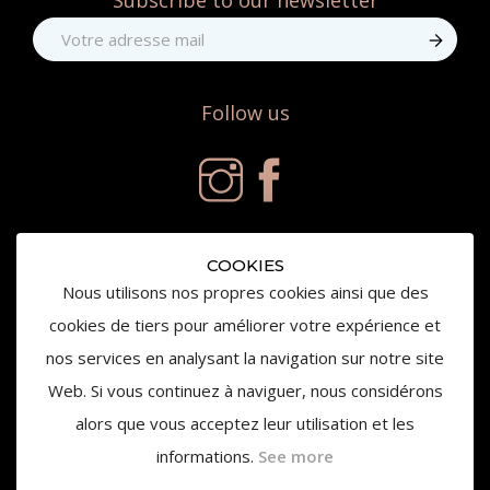
Subscribe to our newsletter
Follow us
COOKIES
Nous utilisons nos propres cookies ainsi que des
cookies de tiers pour améliorer votre expérience et
nos services en analysant la navigation sur notre site
© 2019 Château de la Gaude - All right reserved
Web. Si vous continuez à naviguer, nous considérons
alors que vous acceptez leur utilisation et les
informations.
See more
L'abus d'alcool est dangereux pour la santé,