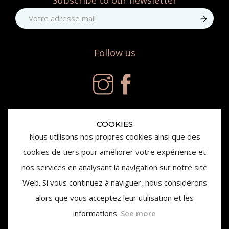
Subscribe to our newsletter
Follow us
COOKIES
Nous utilisons nos propres cookies ainsi que des
cookies de tiers pour améliorer votre expérience et
nos services en analysant la navigation sur notre site
© 2019 Château de la Gaude - All right reserved
Web. Si vous continuez à naviguer, nous considérons
alors que vous acceptez leur utilisation et les
informations.
See more
L'abus d'alcool est dangereux pour la santé,