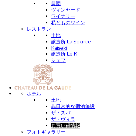
農園
ヴィンヤード
ワイナリー
私どものワイン
レストラン
土地
醸造所 La Source
Kaiseki
醸造所 Le K
シェフ
ホテル
土地
非日常的な宿泊施設
ザ・スパ
ザ・ヴィラ
お買い得情報
フォトギャラリー