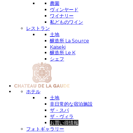
農園
ヴィンヤード
ワイナリー
私どものワイン
レストラン
土地
醸造所 La Source
Kaiseki
醸造所 Le K
シェフ
ホテル
土地
非日常的な宿泊施設
ザ・スパ
ザ・ヴィラ
お買い得情報
フォトギャラリー