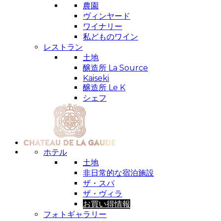
農園
ヴィンヤード
ワイナリー
私どものワイン
レストラン
土地
醸造所 La Source
Kaiseki
醸造所 Le K
シェフ
ホテル
土地
非日常的な宿泊施設
ザ・スパ
ザ・ヴィラ
お買い得情報
フォトギャラリー