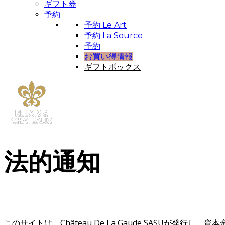
ギフト券
予約
予約 Le Art
予約 La Source
予約
お買い得情報
ギフトボックス
法的通知
このサイトは、Château De La Gaude SASUが発行し、資本金