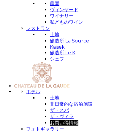
農園
ヴィンヤード
ワイナリー
私どものワイン
レストラン
土地
醸造所 La Source
Kaiseki
醸造所 Le K
シェフ
ホテル
土地
非日常的な宿泊施設
ザ・スパ
ザ・ヴィラ
お買い得情報
フォトギャラリー