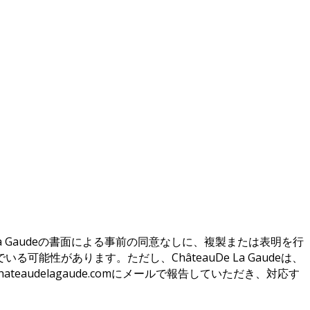
auDe La Gaudeの書面による事前の同意なしに、複製または表明を行
性があります。ただし、ChâteauDe La Gaudeは、
audelagaude.comにメールで報告していただき、対応す